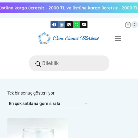
Skip
to
content
0
Products
search
Tek bir sonuç gösteriliyor