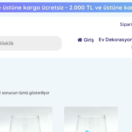
Sipar
ts
Ev Dekorasyo
Giriş
Popülerliğe
2 sonucun tümü gösteriliyor
göre
sıralandı