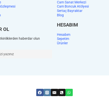
e
Cam Sanat Merkezi
Sözleşmesi
Cam Boncuk Atölyesi
Sertaç Bayraktar
ı
Blog
HESABIM
R OL
Hesabım
kinliklerden haberdar olun
Sepetim
Ürünler