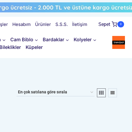
işler
Hesabım
Ürünler
S.S.S.
İletişim
Sepet
0
n
Cam Biblo
Bardaklar
Kolyeler
Bileklikler
Küpeler