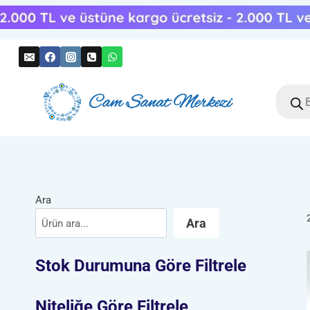
Skip
to
content
Produc
search
Ara
Ara
Stok Durumuna Göre Filtrele
Niteliğe Göre Filtrele