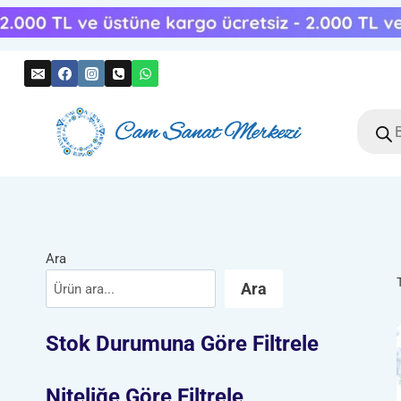
Skip
to
content
Produc
search
Ara
Ara
Stok Durumuna Göre Filtrele
Niteliğe Göre Filtrele