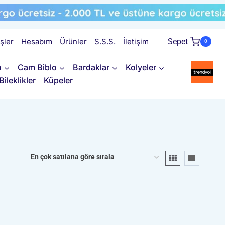
işler
Hesabım
Ürünler
S.S.S.
İletişim
Sepet
0
n
Cam Biblo
Bardaklar
Kolyeler
Bileklikler
Küpeler