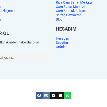
Riva Cam Sanat Merkezi
e
Cam Sanat Merkezi
Sözleşmesi
Cam Boncuk Atölyesi
Sertaç Bayraktar
ı
Blog
HESABIM
R OL
Hesabım
kinliklerden haberdar olun
Sepetim
Ürünler