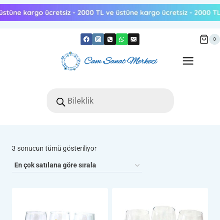
Skip
to
content
0
Products
search
Popülerliğe
3 sonucun tümü gösteriliyor
göre
sıralandı