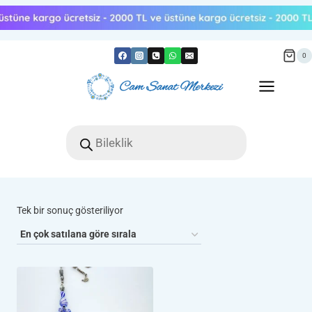
Skip
to
content
0
Products
search
Tek bir sonuç gösteriliyor