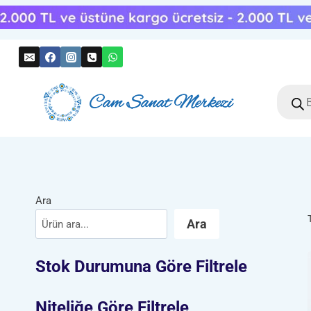
Skip
to
content
Produc
search
Ara
Ara
Stok Durumuna Göre Filtrele
Niteliğe Göre Filtrele