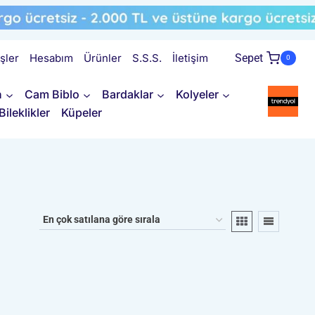
işler
Hesabım
Ürünler
S.S.S.
İletişim
Sepet
0
n
Cam Biblo
Bardaklar
Kolyeler
Bileklikler
Küpeler