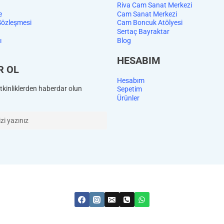
Riva Cam Sanat Merkezi
e
Cam Sanat Merkezi
Sözleşmesi
Cam Boncuk Atölyesi
Sertaç Bayraktar
ı
Blog
HESABIM
R OL
Hesabım
kinliklerden haberdar olun
Sepetim
Ürünler