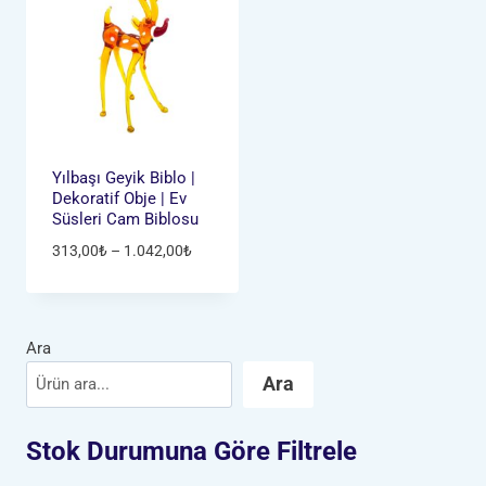
Yılbaşı Geyik Biblo |
Dekoratif Obje | Ev
Süsleri Cam Biblosu
Fiyat
313,00
₺
–
1.042,00
₺
aralığı:
313,00₺
-
1.042,00₺
Ara
Ara
Stok Durumuna Göre Filtrele