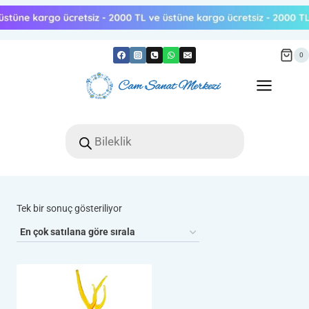
Skip
to
content
0
Products
search
Tek bir sonuç gösteriliyor