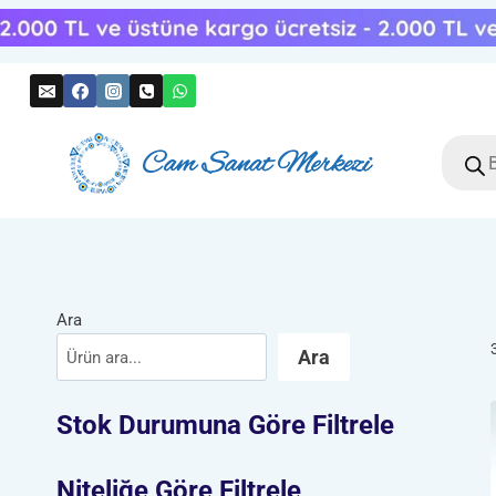
Skip
to
content
Produc
search
Ara
Ara
Stok Durumuna Göre Filtrele
Niteliğe Göre Filtrele