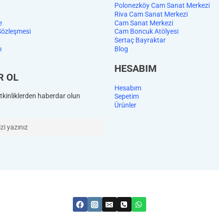
Polonezköy Cam Sanat Merkezi
Riva Cam Sanat Merkezi
e
Cam Sanat Merkezi
Sözleşmesi
Cam Boncuk Atölyesi
Sertaç Bayraktar
ı
Blog
HESABIM
R OL
Hesabım
kinliklerden haberdar olun
Sepetim
Ürünler