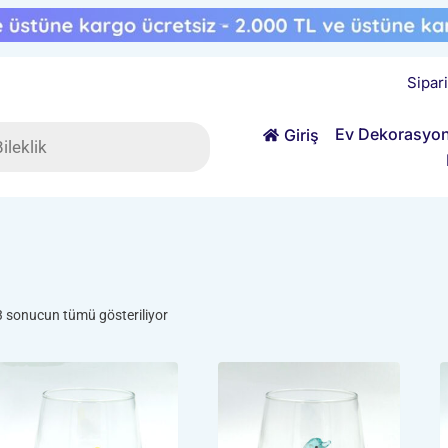
Sipar
ts
Ev Dekorasyo
Giriş
Popülerliğe
3 sonucun tümü gösteriliyor
göre
sıralandı