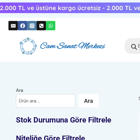
Skip
to
content
Produc
search
Ara
Ara
Stok Durumuna Göre Filtrele
Niteliğe Göre Filtrele