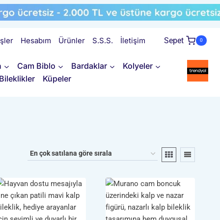
işler
Hesabım
Ürünler
S.S.S.
İletişim
Sepet
0
n
Cam Biblo
Bardaklar
Kolyeler
Bileklikler
Küpeler