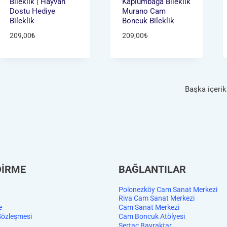
Bileklik | Hayvan
Kaplumbağa Bileklik
Dostu Hediye
Murano Cam
Bileklik
Boncuk Bileklik
209,00
₺
209,00
₺
Başka içerik
DİRME
BAĞLANTILAR
Polonezköy Cam Sanat Merkezi
Riva Cam Sanat Merkezi
e
Cam Sanat Merkezi
Sözleşmesi
Cam Boncuk Atölyesi
Sertaç Bayraktar