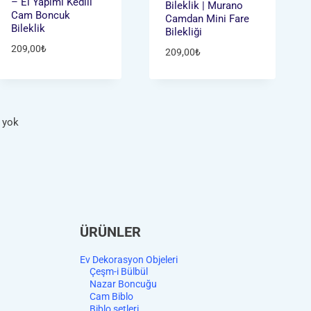
– El Yapımı Kedili
Bileklik | Murano
Cam Boncuk
Camdan Mini Fare
Bileklik
Bilekliği
209,00
₺
209,00
₺
 yok
ÜRÜNLER
Ev Dekorasyon Objeleri
Çeşm-i Bülbül
Nazar Boncuğu
Cam Biblo
Biblo setleri