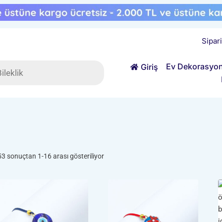
Sipar
ts
Ev Dekorasyo
Giriş
Popülerliğe
53 sonuçtan 1-16 arası gösteriliyor
göre
sıralandı