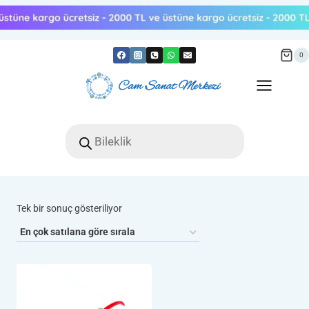
Skip
to
content
0
Products
search
Tek bir sonuç gösteriliyor