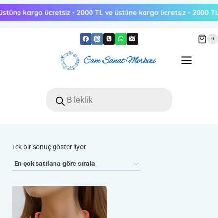
Skip
to
content
0
Products
search
Tek bir sonuç gösteriliyor