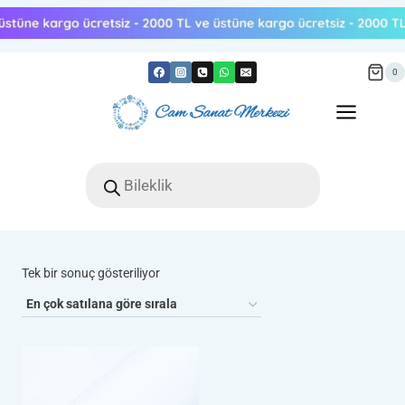
Skip
to
content
0
Products
search
Tek bir sonuç gösteriliyor