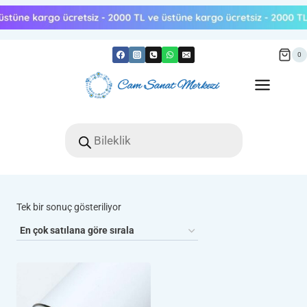
Skip
to
content
0
Products
search
Tek bir sonuç gösteriliyor