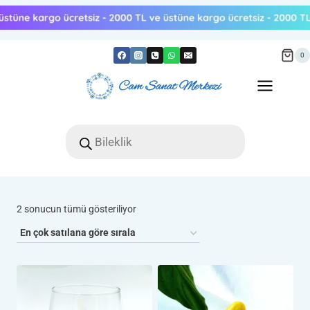
Skip
to
content
0
Products
search
Popülerliğe
2 sonucun tümü gösteriliyor
göre
sıralandı