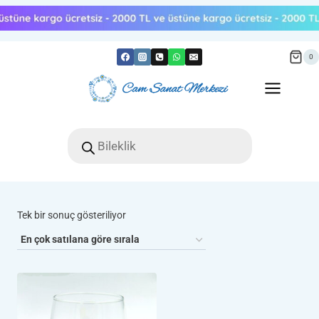
Skip
to
content
0
Products
search
Tek bir sonuç gösteriliyor