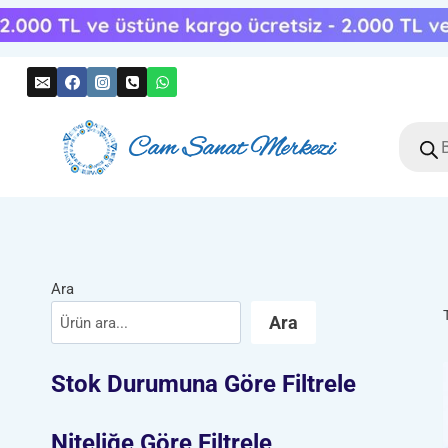
Skip
to
content
Produc
search
Ara
Ara
Stok Durumuna Göre Filtrele
Niteliğe Göre Filtrele