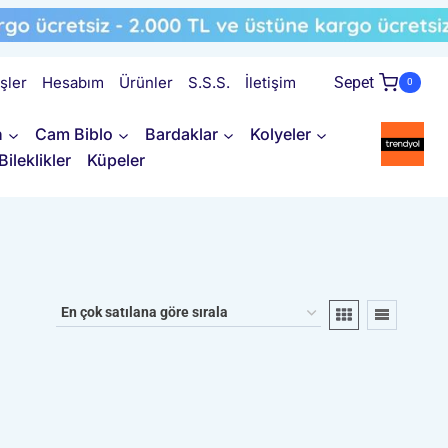
işler
Hesabım
Ürünler
S.S.S.
İletişim
Sepet
0
n
Cam Biblo
Bardaklar
Kolyeler
Bileklikler
Küpeler