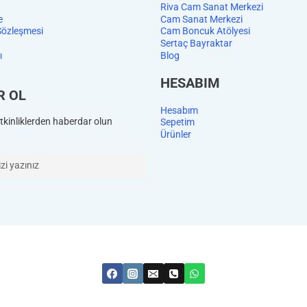
Riva Cam Sanat Merkezi
e
Cam Sanat Merkezi
Sözleşmesi
Cam Boncuk Atölyesi
Sertaç Bayraktar
ı
Blog
HESABIM
R OL
Hesabım
kinliklerden haberdar olun
Sepetim
Ürünler