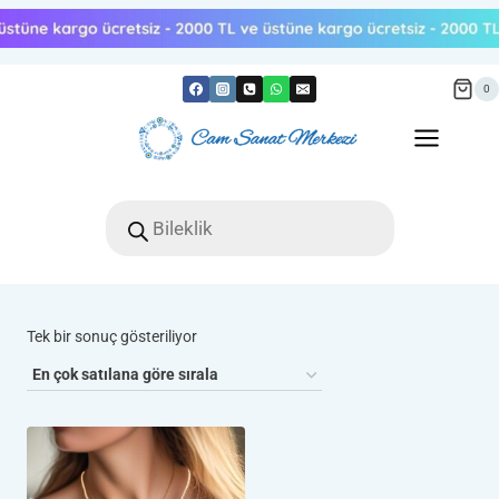
Skip
to
content
0
Products
search
Tek bir sonuç gösteriliyor