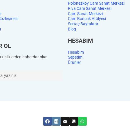
Polonezköy Cam Sanat Merkezi
Riva Cam Sanat Merkezi
e
Cam Sanat Merkezi
Sözleşmesi
Cam Boncuk Atölyesi
Sertaç Bayraktar
ı
Blog
HESABIM
R OL
Hesabım
kinliklerden haberdar olun
Sepetim
Ürünler