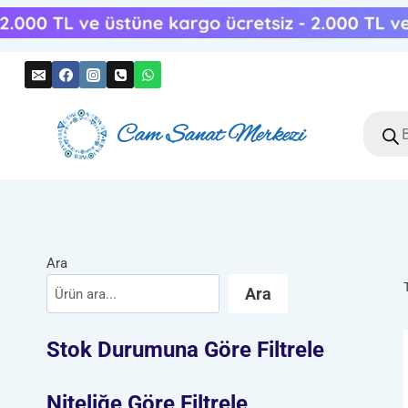
Skip
to
content
Produc
search
Ara
Ara
Stok Durumuna Göre Filtrele
Niteliğe Göre Filtrele