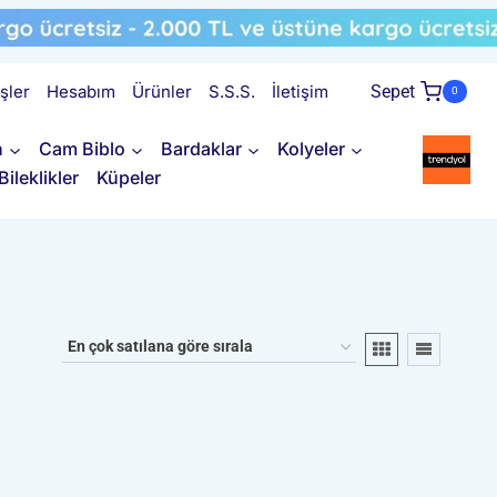
işler
Hesabım
Ürünler
S.S.S.
İletişim
Sepet
0
n
Cam Biblo
Bardaklar
Kolyeler
Bileklikler
Küpeler