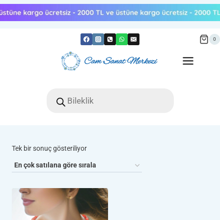
Skip
to
content
0
Products
search
Tek bir sonuç gösteriliyor