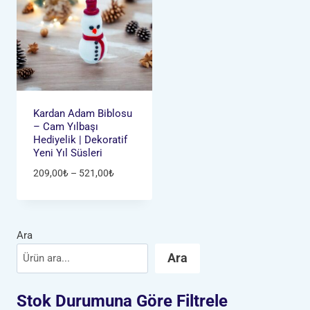
Kardan Adam Biblosu
– Cam Yılbaşı
Hediyelik | Dekoratif
Yeni Yıl Süsleri
Fiyat
209,00
₺
–
521,00
₺
aralığı:
209,00₺
-
521,00₺
Ara
Ara
Stok Durumuna Göre Filtrele