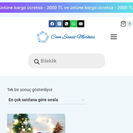
Skip
to
content
0
Products
search
Tek bir sonuç gösteriliyor