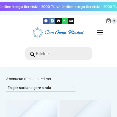
Skip
to
content
0
Products
search
Popülerliğe
3 sonucun tümü gösteriliyor
göre
sıralandı