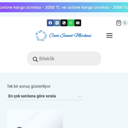
Skip
to
content
0
Products
search
Tek bir sonuç gösteriliyor