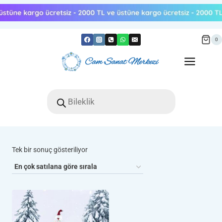
Skip
to
content
0
Products
search
Tek bir sonuç gösteriliyor