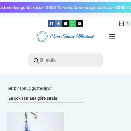
Skip
to
content
0
Products
search
Tek bir sonuç gösteriliyor