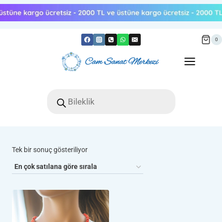
Skip
to
content
0
Products
search
Tek bir sonuç gösteriliyor