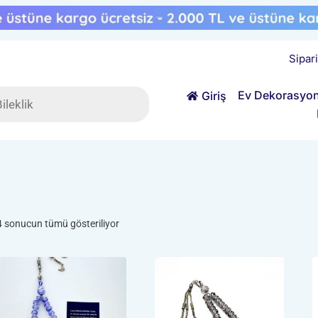
Sipar
ts
Ev Dekorasyo
Giriş
Popülerliğe
4 sonucun tümü gösteriliyor
göre
sıralandı