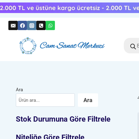
Skip
to
content
Produc
search
Ara
Ara
Stok Durumuna Göre Filtrele
Niteliğe Göre Filtrele