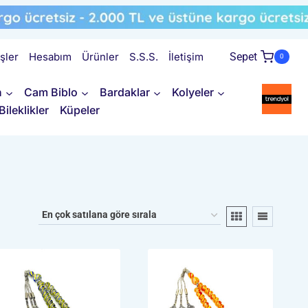
işler
Hesabım
Ürünler
S.S.S.
İletişim
Sepet
0
n
Cam Biblo
Bardaklar
Kolyeler
Bileklikler
Küpeler