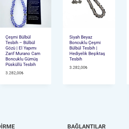
Çeşmi Bülbül
Siyah Beyaz
Tesbih – Bülbül
Boncuklu Çeşmi
Gözü | El Yapımı
Bülbül Tesbih |
Zarif Murano Cam
Hediyelik Beşiktaş
Boncuklu Gümüş
Tesbih
Püsküllü Tesbih
3.282,00
₺
3.282,00
₺
DİRME
BAĞLANTILAR