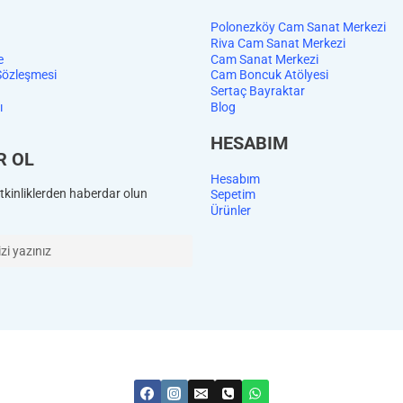
Polonezköy Cam Sanat Merkezi
Riva Cam Sanat Merkezi
e
Cam Sanat Merkezi
Sözleşmesi
Cam Boncuk Atölyesi
Sertaç Bayraktar
ı
Blog
HESABIM
R OL
Hesabım
kinliklerden haberdar olun
Sepetim
Ürünler