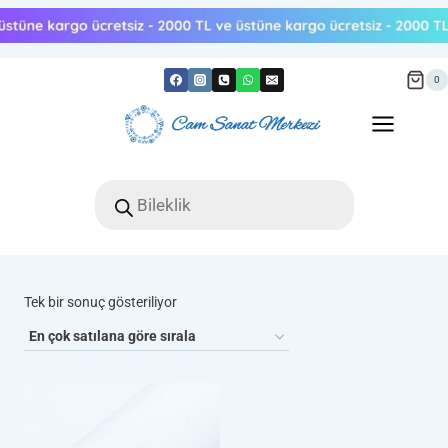
Skip
to
content
0
Products
search
Tek bir sonuç gösteriliyor