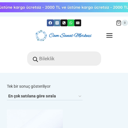
Skip
to
content
0
Products
search
Tek bir sonuç gösteriliyor