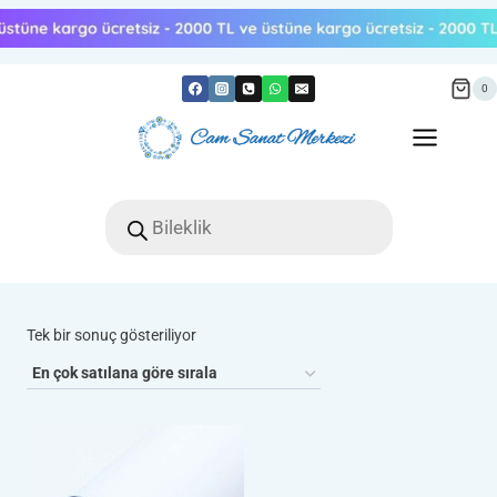
Skip
to
content
0
Products
search
Tek bir sonuç gösteriliyor