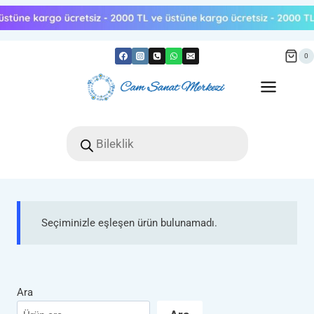
Skip
to
content
0
Products
search
Seçiminizle eşleşen ürün bulunamadı.
Ara