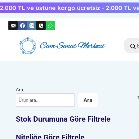
Skip
to
content
Produc
search
Ara
Ara
Stok Durumuna Göre Filtrele
Niteliğe Göre Filtrele