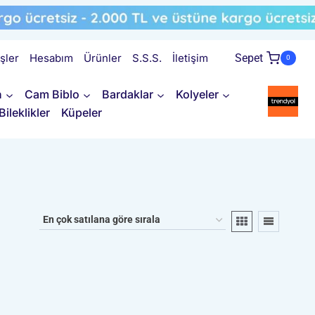
işler
Hesabım
Ürünler
S.S.S.
İletişim
Sepet
0
n
Cam Biblo
Bardaklar
Kolyeler
Bileklikler
Küpeler