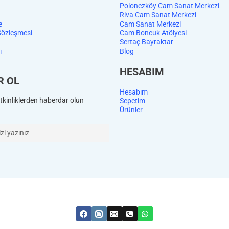
Polonezköy Cam Sanat Merkezi
Riva Cam Sanat Merkezi
e
Cam Sanat Merkezi
Sözleşmesi
Cam Boncuk Atölyesi
Sertaç Bayraktar
ı
Blog
HESABIM
R OL
Hesabım
kinliklerden haberdar olun
Sepetim
Ürünler