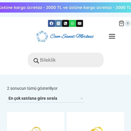
Skip
to
content
0
Products
search
Popülerliğe
2 sonucun tümü gösteriliyor
göre
sıralandı