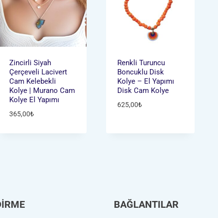
Zincirli Siyah
Renkli Turuncu
Çerçeveli Lacivert
Boncuklu Disk
Cam Kelebekli
Kolye – El Yapımı
Kolye | Murano Cam
Disk Cam Kolye
Kolye El Yapımı
625,00
₺
365,00
₺
DİRME
BAĞLANTILAR