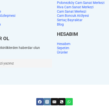
Polonezköy Cam Sanat Merkezi
Riva Cam Sanat Merkezi
e
Cam Sanat Merkezi
Sözleşmesi
Cam Boncuk Atölyesi
Sertaç Bayraktar
ı
Blog
HESABIM
R OL
Hesabım
kinliklerden haberdar olun
Sepetim
Ürünler