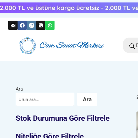
Skip
to
content
Produc
search
Ara
Ara
Stok Durumuna Göre Filtrele
Niteliğe Göre Filtrele