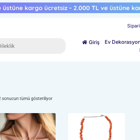
Sipar
ts
Ev Dekorasyo
Giriş
Popülerliğe
2 sonucun tümü gösteriliyor
göre
sıralandı