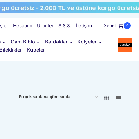
işler
Hesabım
Ürünler
S.S.S.
İletişim
Sepet
0
n
Cam Biblo
Bardaklar
Kolyeler
Bileklikler
Küpeler