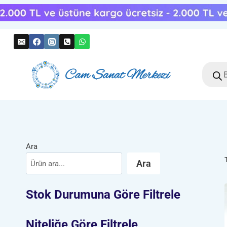
Skip
to
content
Produc
search
Ara
Ara
Stok Durumuna Göre Filtrele
Niteliğe Göre Filtrele