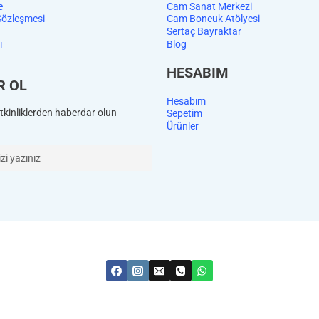
e
Cam Sanat Merkezi
Sözleşmesi
Cam Boncuk Atölyesi
Sertaç Bayraktar
ı
Blog
HESABIM
R OL
Hesabım
kinliklerden haberdar olun
Sepetim
Ürünler