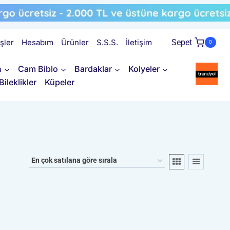
işler
Hesabım
Ürünler
S.S.S.
İletişim
Sepet
0
n
Cam Biblo
Bardaklar
Kolyeler
Bileklikler
Küpeler