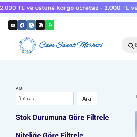
Skip
to
content
Produc
search
Ara
Ara
Stok Durumuna Göre Filtrele
Niteliğe Göre Filtrele