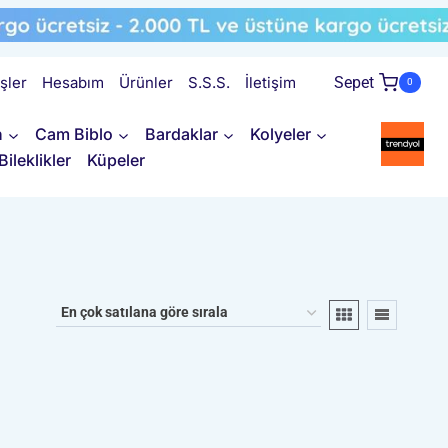
işler
Hesabım
Ürünler
S.S.S.
İletişim
Sepet
0
n
Cam Biblo
Bardaklar
Kolyeler
Bileklikler
Küpeler