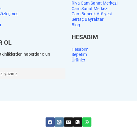
Riva Cam Sanat Merkezi
e
Cam Sanat Merkezi
Sözleşmesi
Cam Boncuk Atölyesi
Sertaç Bayraktar
ı
Blog
HESABIM
R OL
Hesabım
kinliklerden haberdar olun
Sepetim
Ürünler