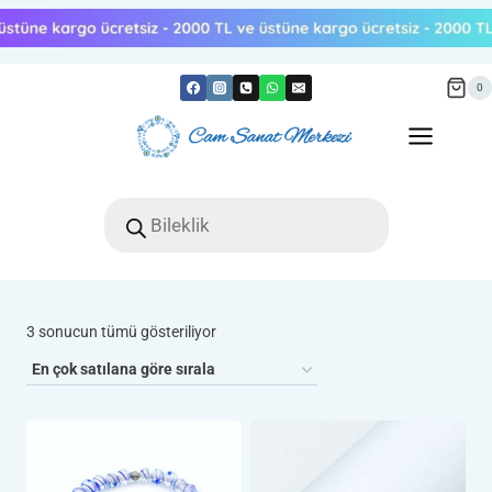
Skip
to
content
0
Products
search
Popülerliğe
3 sonucun tümü gösteriliyor
göre
sıralandı