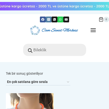
Skip
to
content
0
Products
search
Tek bir sonuç gösteriliyor