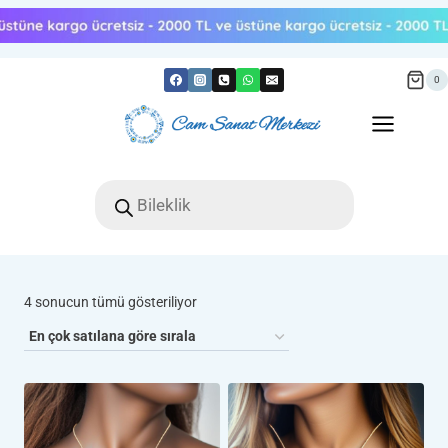
Skip
to
content
0
Products
search
Popülerliğe
4 sonucun tümü gösteriliyor
göre
sıralandı