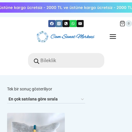
Skip
to
content
0
Products
search
Tek bir sonuç gösteriliyor