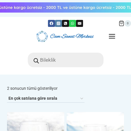
Skip
to
content
0
Products
search
Popülerliğe
2 sonucun tümü gösteriliyor
göre
sıralandı