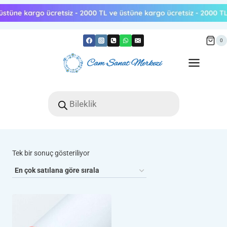
Skip
to
content
0
Products
search
Tek bir sonuç gösteriliyor