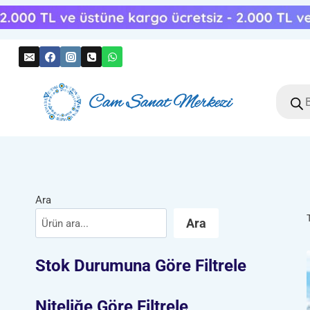
Skip
to
content
Produc
search
Ara
Ara
Stok Durumuna Göre Filtrele
Niteliğe Göre Filtrele