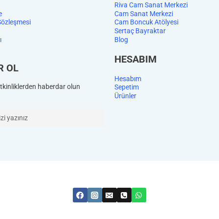
Riva Cam Sanat Merkezi
e
Cam Sanat Merkezi
Sözleşmesi
Cam Boncuk Atölyesi
Sertaç Bayraktar
ı
Blog
HESABIM
R OL
Hesabım
kinliklerden haberdar olun
Sepetim
Ürünler