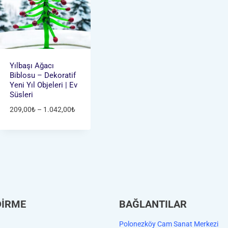
Yılbaşı Ağacı
Biblosu – Dekoratif
Yeni Yıl Objeleri | Ev
Süsleri
Fiyat
209,00
₺
–
1.042,00
₺
aralığı:
209,00₺
-
1.042,00₺
DİRME
BAĞLANTILAR
Polonezköy Cam Sanat Merkezi