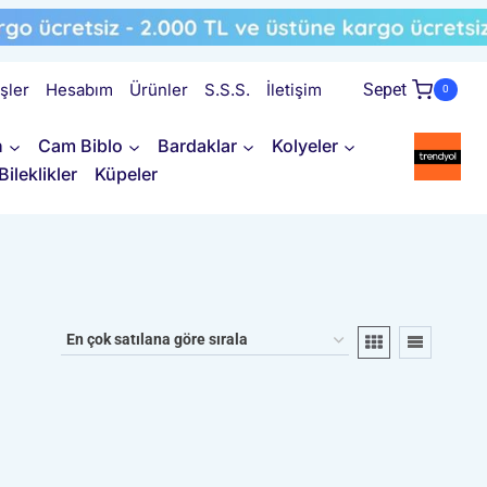
işler
Hesabım
Ürünler
S.S.S.
İletişim
Sepet
0
n
Cam Biblo
Bardaklar
Kolyeler
Bileklikler
Küpeler