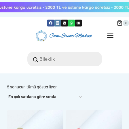
Skip
to
content
0
Products
search
Popülerliğe
5 sonucun tümü gösteriliyor
göre
sıralandı