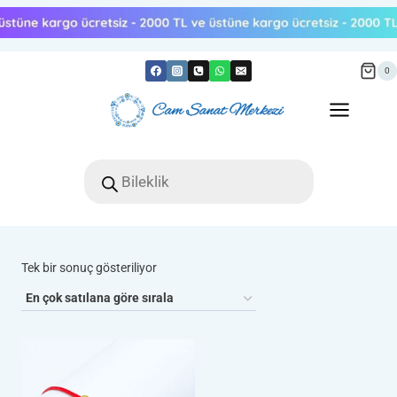
Skip
to
content
0
Products
search
Tek bir sonuç gösteriliyor