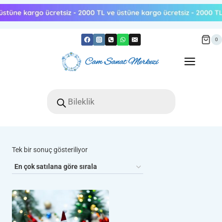
Skip
to
content
0
Products
search
Tek bir sonuç gösteriliyor