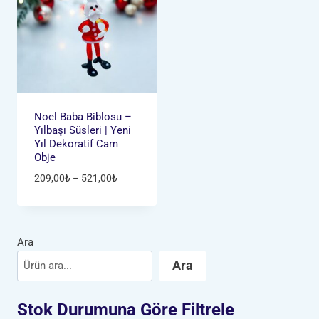
Noel Baba Biblosu –
Yılbaşı Süsleri | Yeni
Yıl Dekoratif Cam
Obje
Fiyat
209,00
₺
–
521,00
₺
aralığı:
209,00₺
-
521,00₺
Ara
Ara
Stok Durumuna Göre Filtrele