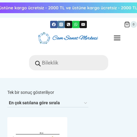
Skip
to
content
0
Products
search
Tek bir sonuç gösteriliyor