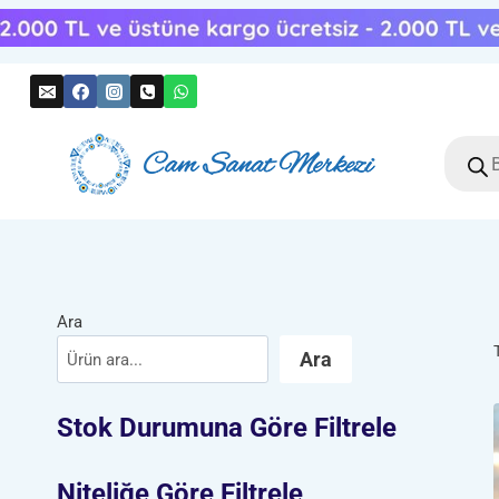
Skip
to
content
Produc
search
Ara
Ara
Stok Durumuna Göre Filtrele
Niteliğe Göre Filtrele