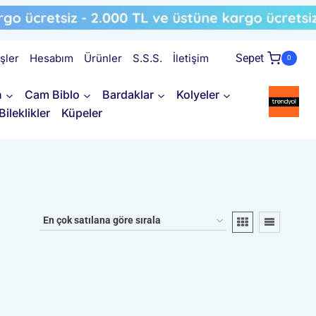
işler
Hesabım
Ürünler
S.S.S.
İletişim
Sepet
0
n
Cam Biblo
Bardaklar
Kolyeler
Bileklikler
Küpeler