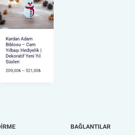
Kardan Adam
Biblosu – Cam
Yılbaşı Hediyelik |
Dekoratif Yeni Yıl
Süsleri
Fiyat
209,00
₺
–
521,00
₺
aralığı:
209,00₺
-
521,00₺
DİRME
BAĞLANTILAR