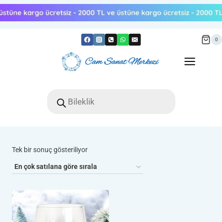
Skip
to
content
0
Products
search
Tek bir sonuç gösteriliyor