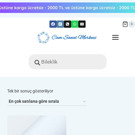
Skip
to
content
0
Products
search
Tek bir sonuç gösteriliyor