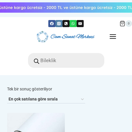
Skip
to
content
0
Products
search
Tek bir sonuç gösteriliyor